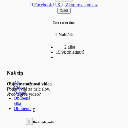
Facebook
X
Zkopírovat odkaz
Další
Tuto osobu chci:
Nahlásit
2 alba
15,9k zhlédnutí
Náš tip
Alba
Objevte možnosti videa
Videa
Fotka vydá za tisíc slov.
O mně
A co teprve video?
Oblíbená
alba
Oblíbenci
Řadit lidi podle